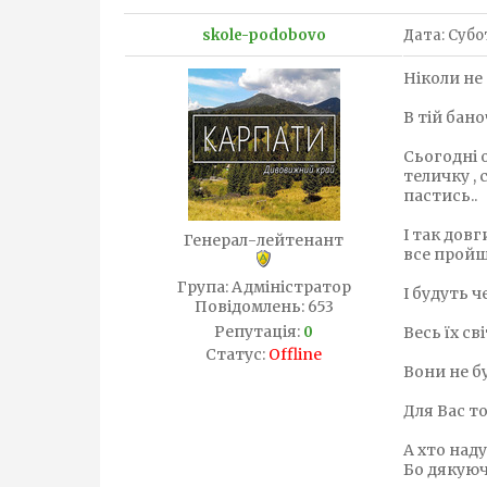
skole-podobovo
Дата: Субот
Ніколи не
В тій бано
Сьогодні о
теличку , 
пастись..
І так довг
Генерал-лейтенант
все пройш
Група: Адміністратор
І будуть ч
Повідомлень:
653
Репутація:
0
Весь їх св
Статус:
Offline
Вони не б
Для Вас то
А хто наду
Бо дякуючи