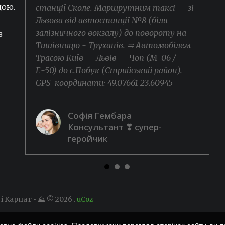
дою.
ру
станції Сколе. Маршрутним таксі — зі
Львова від автостанції №8 (біля
.
залізничного вокзалу) до повороту на
в
Тишівницю - Труханів. ⥤ Автомобілем
Трасою Київ — Львів — Чоп (М-06 /
Е-50) до с.Побук (Стрийський район).
GPS-координати: 49.07661-23.60945
Софія Гембара
Консультант ❣ супер-
геройчик
 і Карпат • ⛰ © 2026
.
uCoz