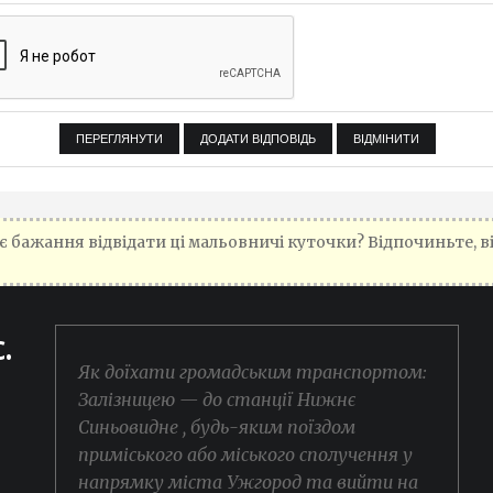
є бажання відвідати ці мальовничі куточки? Відпочиньте, в
.
Як доїхати громадським транспортом:
Залізницею — до станції Нижнє
Синьовидне , будь-яким поїздом
м
приміського або міського сполучення у
напрямку міста Ужгород та вийти на