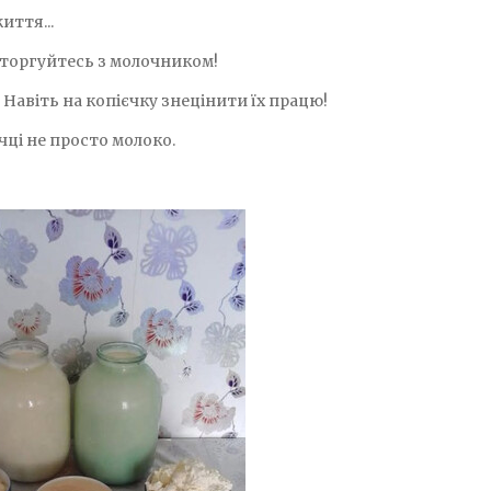
иття...
 торгуйтесь з молочником!
 Навіть на копієчку знецінити їх працю!
чці не просто молоко.