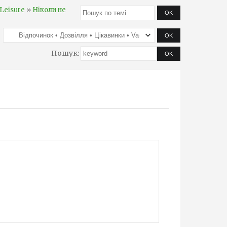
»
 Leisure
Ніколи не
Пошук: