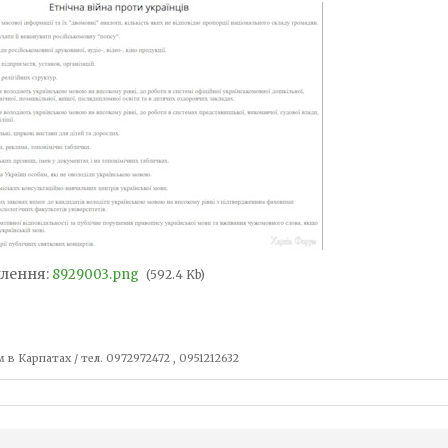
лення:
8929003.png
(592.4 Kb)
 в Карпатах / тел. 0972972472 , 0951212632