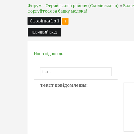
»
Форум - Стрийського району (Сколівського)
Бала
торгуйтеся за банку молока!
Сторінка
1
з
1
1
Нова відповідь
Текст повідомлення: