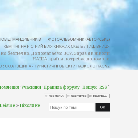
ОВІДІ МАНДРІВНИКІВ
ФОТОАЛЬБОМЧИК (АВТОРСЬКЕ)
КЕМПІНГ НА Р.СТРИЙ БІЛЯ КНЯЖИХ СКЕЛЬ / ТИШІВНИЦЯ
осно безпечно. Допомагаємо ЗСУ. Зараз як ніколи
НАША країна потребує допомоги
 : СКОЛІВЩИНА - ТУРИСТИЧНІ ОБ'ЄКТИ НАВКОЛО НАС V2
·
·
·
·
]
ідомлення
Учасники
Правила форуму
Пошук
RSS
»
 Leisure
Ніколи не