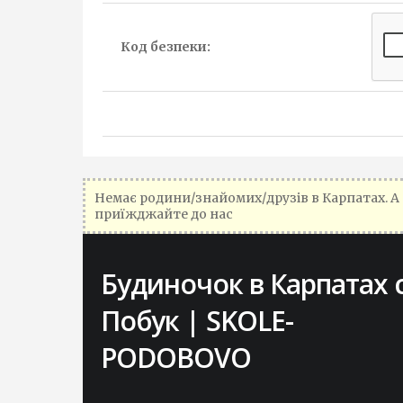
Код безпеки:
Немає родини/знайомих/друзів в Карпатах. А 
приїжджайте до нас
Будиночок в Карпатах с
Наші переваги: Низька ціна! ☆ Дітки
Побук | SKOLE-
безплатно ☆ Послуга з перших рук ☆
PODOBOVO
(економите гроші та отримуєте
багато плюсів) ☆ Економія часу: ✓ Ва
не потрібно довго шукати агенцію для