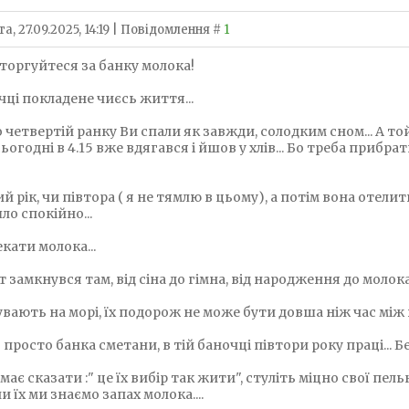
а, 27.09.2025, 14:19 | Повідомлення #
1
 торгуйтеся за банку молока!
чці покладене чиєсь життя...
 четвертій ранку Ви спали як завжди, солодким сном... А той
сьогодні в 4.15 вже вдягався і йшов у хлів... Бо треба прибра
ий рік, чи півтора ( я не тямлю в цьому), а потім вона отели
ло спокійно...
екати молока...
іт замкнувся там, від сіна до гімна, від народження до молока, в
увають на морі, їх подорож не може бути довша ніж час між 
 просто банка сметани, в тій баночці півтори року праці... Бе
має сказати :" це їх вибір так жити", стуліть міцно свої пел
 їх ми знаємо запах молока....