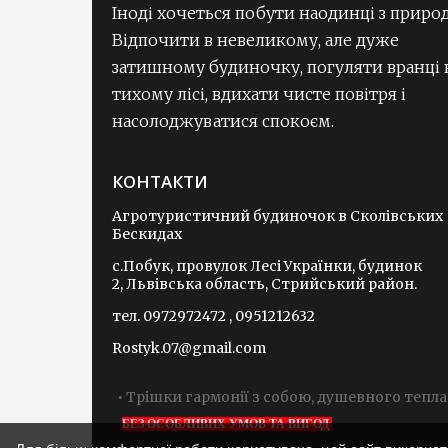
Іноді хочеться побути наодинці з приро
пошуку житла, телефонуєте по номе
Відпочити в невеликому, але дуже
який вказаний в шапці сайту! ☎ ✗
Мінуси: Дорога, в жахливому стані до с
затишному будиночку, погуляти вранці 
Побук ⟺ Немає умов!!! (туалету
тихому лісі, вдихати чисте повітря і
всередині та ванної кімнати). ⤍
насолоджуватися спокоєм.
Працюємо, в тестовому режимі та
аналізуємо попит туризму в регіоні.
КОНТАКТИ
Агротуристичний будиночок в Сколівських
Софія
Бескидах
Консультант ❣ супер-
c.Побук, провулок Лесі Українки, будинок
геройчик
2, Львівська область, Стрийський район.
тел. 0972972472 , 0951212632
Rostyk.07@gmail.com
• Трішки гармонії з собою, душевного тепла
БЕЗ ОСОБЛИВИХ УМОВ ТА ВИГОД