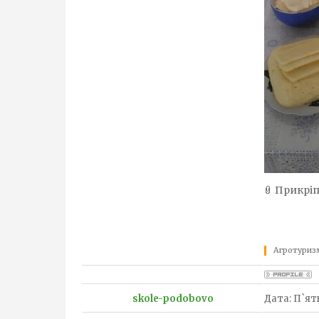
Прикріп
Агротуризм
skole-podobovo
Дата: П`ятн