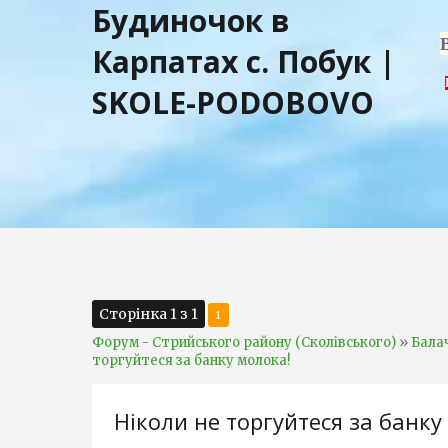
Будиночок в
Карпатах с. Побук |
SKOLE-PODOBOVO
Сторінка
1
з
1
1
»
Форум - Стрийського району (Сколівського)
Бала
торгуйтеся за банку молока!
Ніколи не торгуйтеся за банку