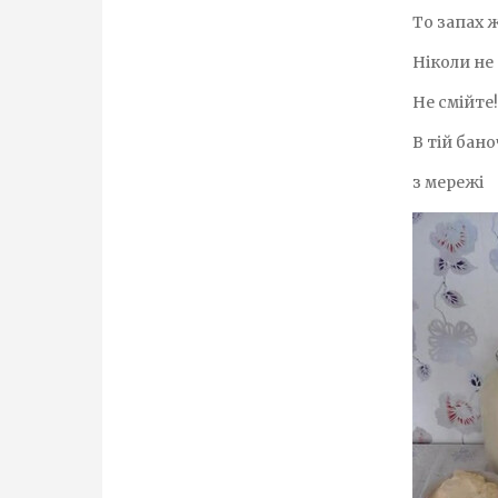
То запах ж
Ніколи не
Не смійте!
В тій бано
з мережі