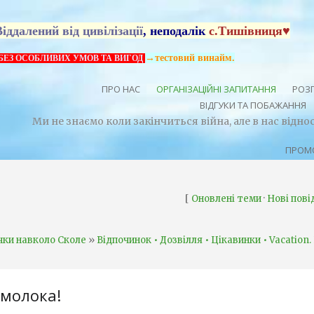
Віддалений від цивілізації
, неподалік
с.Тишівниця♥
→тестовий винайм.
БЕЗ ОСОБЛИВИХ УМОВ ТА ВИГОД
ПРО НАС
ОРГАНІЗАЦІЙНІ ЗАПИТАННЯ
РОЗП
ВІДГУКИ ТА ПОБАЖАННЯ
Ми не знаємо коли закінчиться війна, але в нас відн
ПРОМО
[
·
Оновлені теми
Нові пов
»
чки навколо Сколе
Відпочинок • Дозвілля • Цікавинки • Vacation.
 молока!