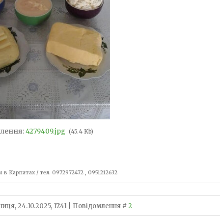
лення:
4279409.jpg
(45.4 Kb)
 в Карпатах / тел. 0972972472 , 0951212632
иця, 24.10.2025, 17:41 | Повідомлення #
2