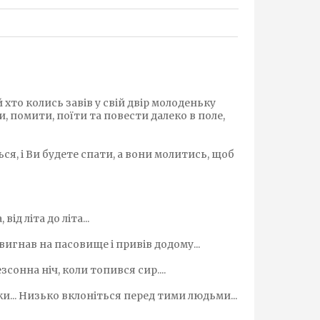
 хто колись завів у свій двір молоденьку
ти, помити, поїти та повести далеко в поле,
ться, і Ви будете спати, а вони молитись, щоб
ід літа до літа...
вигнав на пасовище і привів додому...
зсонна ніч, коли топився сир....
ьки... Низько вклоніться перед тими людьми...