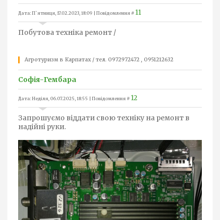
11
Дата: П`ятниця, 17.02.2023, 18:09 | Повідомлення #
Побутова техніка ремонт /
Агротуризм в Карпатах / тел. 0972972472 , 0951212632
Софія-Гембара
12
Дата: Неділя, 06.07.2025, 18:55 | Повідомлення #
Запрошуємо віддати свою техніку на ремонт в
надійні руки.