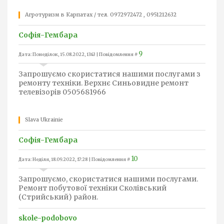
Агротуризм в Карпатах / тел. 0972972472 , 0951212632
Софія-Гембара
9
Дата: Понеділок, 15.08.2022, 13:43 | Повідомлення #
Запрошуємо скористатися нашими послугами з
ремонту техніки. Верхнє Синьовидне ремонт
телевізорів 0505681966
Slava Ukrainie
Софія-Гембара
10
Дата: Неділя, 18.09.2022, 17:28 | Повідомлення #
Запрошуємо, скористатися нашими послугами.
Ремонт побутової техніки Сколівський
(Стрийський) район.
skole-podobovo