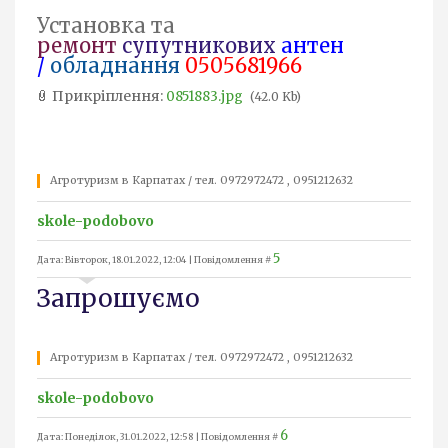
Установка та
ремонт
супутникових
антен
/
обладнання
0505681966
Прикріплення:
0851883.jpg
(42.0 Kb)
Агротуризм в Карпатах / тел. 0972972472 , 0951212632
skole-podobovo
5
Дата: Вівторок, 18.01.2022, 12:04 | Повідомлення #
Запрошуємо
Агротуризм в Карпатах / тел. 0972972472 , 0951212632
skole-podobovo
6
Дата: Понеділок, 31.01.2022, 12:58 | Повідомлення #