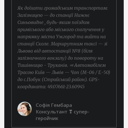
Як доїхати громадським транспортом:
Залізницею — до станції Нижнє
Синьовидне , будь-яким поїздом
приміського або міського сполучення у
напрямку міста Ужгород та вийти на
станції Сколе. Маршрутним таксі — зі
Львова від автостанції №8 (біля
залізничного вокзалу) до повороту на
Тишівницю - Труханів. ⥤ Автомобілем
Трасою Київ — Львів — Чоп (М-06 / Е-50)
до с.Побук (Стрийський район). GPS-
координати: 49.07661-23.60945
Софія Гембара
Консультант ❣ супер-
геройчик