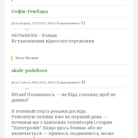
Софія-Гембара
13
Дата: Неділя, 27.07.2025, 16:36 | Повідомлення #
0679498766 - Роман
Встановлення відеоспостереження
Slava Ukrainie
skole-podobovo
14
Дата: Субота, 08.11.2025, 16:42 | Повідомлення #
Вітаю! Поламалось — не біда, головне, щоб не
диміло!
Я телемайстер із роками досвіду.
Ремонтую техніку вже не перший день —
починав ще з лампових телевізорів і старих
“Електронів”. Якщо щось блимає або не
включається — принось, подивимось, може