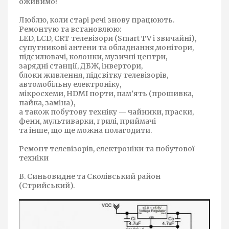
оживимо!
Люблю, коли старі речі знову працюють.
Ремонтую та встановлюю:
LED, LCD, CRT телевізори (Smart TV і звичайні),
супутникові антени та обладнання,монітори,
підсилювачі, колонки, музичні центри,
зарядні станції, ДБЖ, інвертори,
блоки живлення, підсвітку телевізорів,
автомобільну електроніку,
мікросхеми, HDMI порти, пам’ять (прошивка,
пайка, заміна),
а також побутову техніку — чайники, праски,
фени, мультиварки, грилі, приймачі
та інше, що ще можна полагодити.
Ремонт телевізорів, електроніки та побутової
техніки
В. Синьовидне та Сколівський район
(Стрийський).