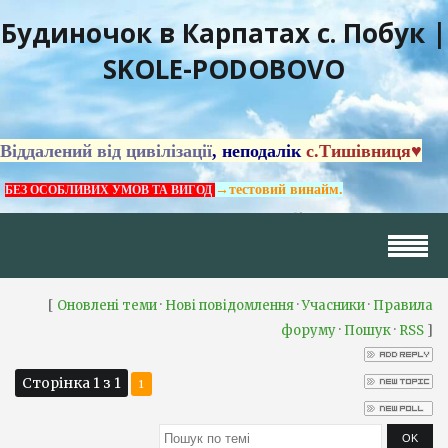
Будиночок в Карпатах с. Побук |
SKOLE-PODOBOVO
Віддалений від цивілізації
, неподалік
с.Тишівниця♥
→тестовий винайм.
БЕЗ ОСОБЛИВИХ УМОВ ТА ВИГОД
[
·
·
·
Оновлені теми
Нові повідомлення
Учасники
Правила
·
·
]
форуму
Пошук
RSS
Сторінка
1
з
1
1