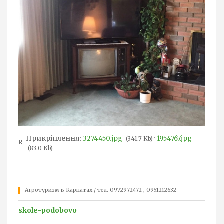
Прикріплення:
·
3274450.jpg
1954767.jpg
(341.7 Kb)
(83.0 Kb)
Агротуризм в Карпатах / тел. 0972972472 , 0951212632
skole-podobovo