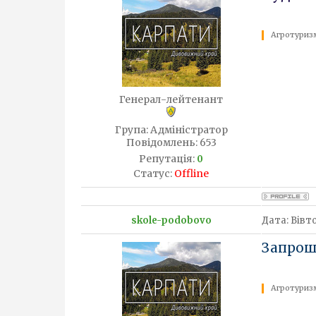
Агротуризм
Генерал-лейтенант
Група: Адміністратор
Повідомлень:
653
Репутація:
0
Статус:
Offline
skole-podobovo
Дата: Вівто
Запрош
Агротуризм