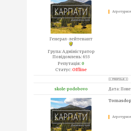
Агротуризм
Генерал-лейтенант
Група: Адміністратор
Повідомлень:
653
Репутація:
0
Статус:
Offline
skole-podobovo
Дата: Понед
Tomasdo
Агротуризм