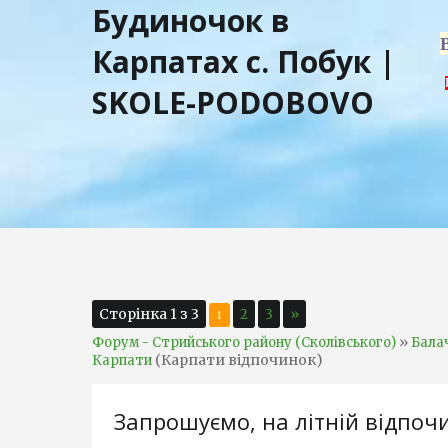
Будиночок в
Карпатах с. Побук |
SKOLE-PODOBOVO
Сторінка
1
з
3
2
3
»
1
»
Форум - Стрийського району (Сколівського)
Бала
(Карпати відпочинок)
Карпати
Запрошуємо, на літній відпочи