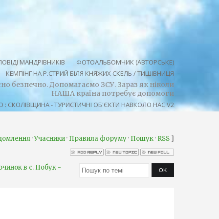
ОВІДІ МАНДРІВНИКІВ
ФОТОАЛЬБОМЧИК (АВТОРСЬКЕ)
КЕМПІНГ НА Р.СТРИЙ БІЛЯ КНЯЖИХ СКЕЛЬ / ТИШІВНИЦЯ
осно безпечно. Допомагаємо ЗСУ. Зараз як ніколи
НАША країна потребує допомоги
 : СКОЛІВЩИНА - ТУРИСТИЧНІ ОБ'ЄКТИ НАВКОЛО НАС V2
·
·
·
·
]
ідомлення
Учасники
Правила форуму
Пошук
RSS
очинок в с. Побук -