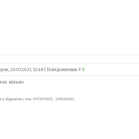
рок, 20.07.2021, 12:48 | Повідомлення #
9
 так. вільно
 в Карпатах / тел. 0972972472 , 0951212632