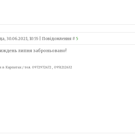
а, 30.06.2021, 10:55 | Повідомлення #
5
иждень липня заброньовано!
 в Карпатах / тел. 0972972472 , 0951212632