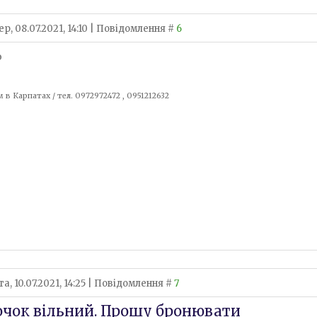
р, 08.07.2021, 14:10 | Повідомлення #
6
о
 в Карпатах / тел. 0972972472 , 0951212632
а, 10.07.2021, 14:25 | Повідомлення #
7
чок вільний. Прошу бронювати