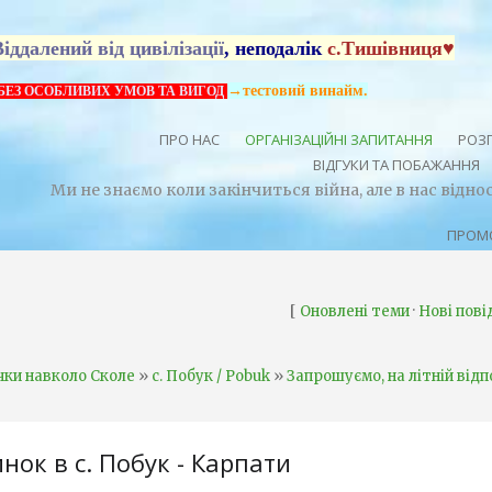
Віддалений від цивілізації
, неподалік
с.Тишівниця♥
→тестовий винайм.
БЕЗ ОСОБЛИВИХ УМОВ ТА ВИГОД
ПРО НАС
ОРГАНІЗАЦІЙНІ ЗАПИТАННЯ
РОЗП
ВІДГУКИ ТА ПОБАЖАННЯ
Ми не знаємо коли закінчиться війна, але в нас відн
ПРОМО
[
·
Оновлені теми
Нові пов
»
»
чки навколо Сколе
с. Побук / Pobuk
Запрошуємо, на літній відп
нок в с. Побук - Карпати