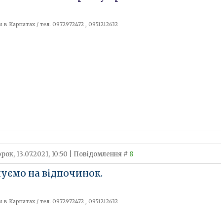
 в Карпатах / тел. 0972972472 , 0951212632
рок, 13.07.2021, 10:50 | Повідомлення #
8
уємо на відпочинок.
 в Карпатах / тел. 0972972472 , 0951212632