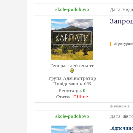
skole-podobovo
Дата: Неділ
Запрош
Агротуризм
Генерал-лейтенант
Група: Адміністратор
Повідомлень:
653
Репутація:
0
Статус:
Offline
skole-podobovo
Дата: Вівто
Відпочин