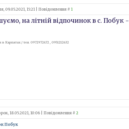
я, 09.05.2021, 15:21 | Повідомлення #
1
уємо, на літній відпочинок в с. Побук 
 в Карпатах / тел. 0972972472 , 0951212632
рок, 18.05.2021, 10:06 | Повідомлення #
2
ок Побук