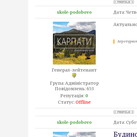
skole-podobovo
Дата: Четве
Актуальн
Агротуризм
Генерал-лейтенант
Група: Адміністратор
Повідомлень:
653
Репутація:
0
Статус:
Offline
skole-podobovo
Дата: Субот
Будино