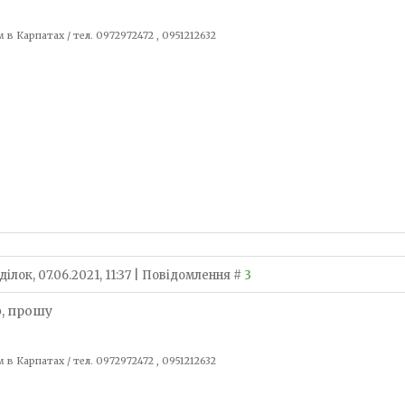
 в Карпатах / тел. 0972972472 , 0951212632
ілок, 07.06.2021, 11:37 | Повідомлення #
3
p
, прошу
 в Карпатах / тел. 0972972472 , 0951212632