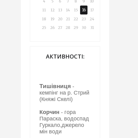
4
5
6
7
8
9
10
16
11
12
13
14
15
17
18
19
20
21
22
23
24
25
26
27
28
29
30
31
АКТИВНОСТІ:
Тишівниця
-
кемпінг на р. Стрий
(Княжі Скелі)
Корчин
- гора
Параска, водоспад
Гуркало,джерело
мін води