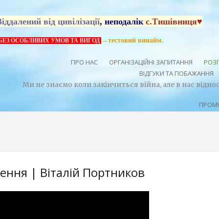
Віддалений від цивілізації
, неподалік
с.Тишівниця♥
→тестовий винайм.
БЕЗ ОСОБЛИВИХ УМОВ ТА ВИГОД
ПРО НАС
ОРГАНІЗАЦІЙНІ ЗАПИТАННЯ
РОЗП
ВІДГУКИ ТА ПОБАЖАННЯ
Ми не знаємо коли закінчиться війна, але в нас відн
ПРОМО
ення | Віталій Портников