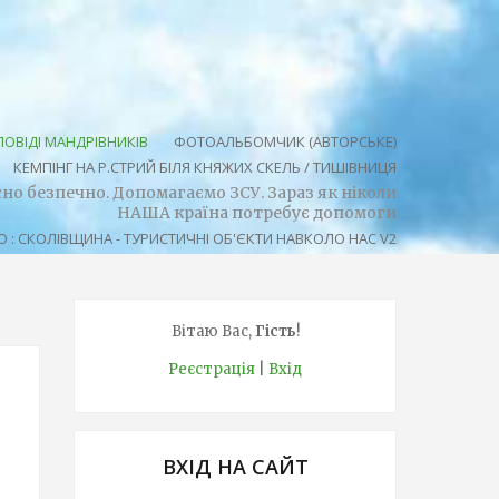
ОВІДІ МАНДРІВНИКІВ
ФОТОАЛЬБОМЧИК (АВТОРСЬКЕ)
КЕМПІНГ НА Р.СТРИЙ БІЛЯ КНЯЖИХ СКЕЛЬ / ТИШІВНИЦЯ
осно безпечно. Допомагаємо ЗСУ. Зараз як ніколи
НАША країна потребує допомоги
 : СКОЛІВЩИНА - ТУРИСТИЧНІ ОБ'ЄКТИ НАВКОЛО НАС V2
Вітаю Вас
,
Гість
!
Реєстрація
|
Вхід
ВХІД НА САЙТ