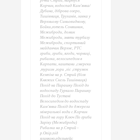
річка Стрий, нафтуся
Корчин, водоспад Кам’янка/
Дубина, діброва озеро,
Тишівниця, Труханів, лавка у
Верхньому Синьовидному,
Бойки,готель Соняшник,
Межиброди, домик
Межиброди, зняти турбазу
Межиброди, спортивний
майданчик Верхнє, РТС
гриби, гриби, ягоди, чорниці,
рибалка, велосипедом в
Карпати, каштани ,смереки
,туризм ,гори ,ліс ,струмок
Кемпінг на р. Стрий (біля
Княжих Скель Тишівниця)
Похід на Парашку Похід до
водоспаду Гуркало Парашку
Похід до Тустані
Велосипедом до водоспаду
Кам’янка Похід до джерела
мінеральної води с.Корчин
Похід на гору Ключ По гриби
Заріку (Межиброди)
Рибалка на р.Стрий -
р.Опір,під
ялинкою,едельвейс