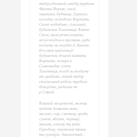
табір,едельвейс,табір,турбази
Франка Верхнє, скелі,
парашка, бубнище, Гуркало,
колодка, подобово Карпати,
Сколе подобово, сільський
будиночок Тишівниця, Княжі
Скелі, мала річка кемпінг,
велосипедом в тустань, куди
поїхати на вихідні зі Львова,
без умов цивілізації
будиночок, дешеві кімнати
Карпати, печери в
Синьовидне, пляж
Тишівниця, похід за ягодами
та грибами, літній табір
сколівський район, турбази
біля річки, рибалка на
р.Стрий.
В нашій місцевості, можна
купити домашнє вино,
молоко, сир, сметану, гриби
сушені, яблука, чорниці,
малини, ожину та рибу.
Городину, лікувальні трави
та сувеніри. Аналогічний ,