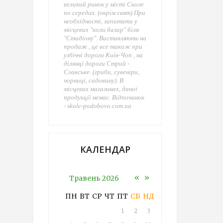
великий ринок у місті Сколе
по середах. (окрім свят) При
необхідності, запитати у
місцевих "коли базар" біля
"Стадіону". Виставляють на
продаж , це все також при
узбіччі дороги Київ-Чоп , на
ділянці дороги Стрий -
Славське. (гриби, сувеніри,
чорниці, садовину). В
місцевих магазинах, даної
продукції немає. Відпочинок
- skole-podobovo.com.ua
КАЛЕНДАР
«
»
Травень 2026
ПН
ВТ
СР
ЧТ
ПТ
СБ
НД
1
2
3