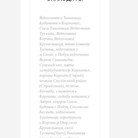
Відпочинок в Тишівниці,
Будиночок в Карпатах,
Скелі Тишівниця, Відпочинок
Труханів, Відпочинок
Корчин, Відпочинок
Крушельниця, зняти кімнату
Тустань, відпочинок у
м.Сколе, с.Побук,відпочинок
Верхнє Синьовидне,
Синевидсько, зняти
хату(будиночок)в Карпатах,
ворота Карпат (Стрий),
кемпінг Сколівський район
(Стрийський), кемпінг
Бескиди, з наметом в
Карпати, садиба затишок у
Андрія, піцерія Сколе,
будинок с.Побук, Сколівські
Бескиди, відпочинок
Тишівниця, агротуризм,
с.Корчин, р.Опір,село
Крушельниця, скелі
Тустань(Урич), Тишівниця