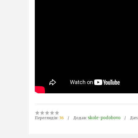
skole-podobovo
Переглядів:
36
Додав:
Дат