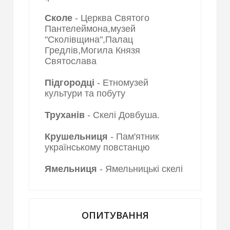
Сколе
- Церква Святого
Пантелеймона,музей
"Сколівщина",Палац
Гредлів,Могила Князя
Святослава
Підгородці
- Етномузей
культури та побуту
Труханів
- Скелі Довбуша.
Крушельниця
- Пам'ятник
українському повстанцю
Ямельниця
- Ямельницькі скелі
ОПИТУВАННЯ