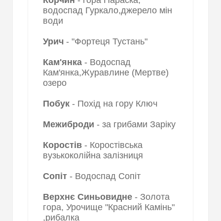
Корчин
- гора Параска,
водоспад Гуркало,джерело мін
води
Урич
- "Фортеця Тустань"
Кам'янка
- Водоспад
Кам'янка,Журавлине (Мертве)
озеро
Побук
- Похід на гору Ключ
Межиброди
- за грибами Заріку
Коростів
- Коростівська
вузькоколійна залізниця
Сопіт
- Водоспад Сопіт
Верхнє Синьовидне
- Золота
гора, Урочище "Красний Камінь"
,рибалка