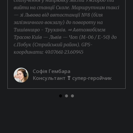
вийти на станції Сколе. Маршрутним таксі
— зі Львова від автостанції №8 (біля
залізничного вокзалу) до повороту на
Тишівницю - Труханів. ⥤ Автомобілем
Трасою Київ — Львів — Чоп (М-06 / Е-50) до
с.Побук (Стрийський район). GPS-
координати: 49.07661-23.60945
Софія Гембара
Консультант ❣ супер-геройчик