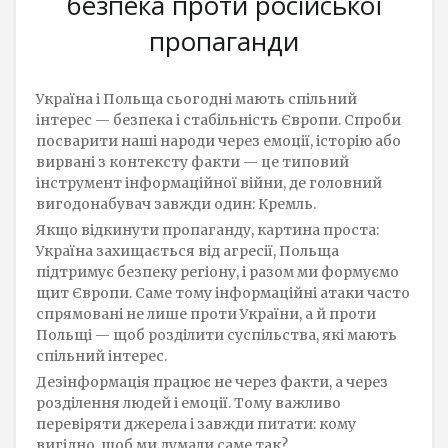
безпека проти російської
пропаганди
Україна і Польща сьогодні мають спільний
інтерес — безпека і стабільність Європи. Спроби
посварити наші народи через емоції, історію або
вирвані з контексту факти — це типовий
інструмент інформаційної війни, де головний
вигодонабувач завжди один: Кремль.
Якщо відкинути пропаганду, картина проста:
Україна захищається від агресії, Польща
підтримує безпеку регіону, і разом ми формуємо
щит Європи. Саме тому інформаційні атаки часто
спрямовані не лише проти України, а й проти
Польщі — щоб розділити суспільства, які мають
спільний інтерес.
Дезінформація працює не через факти, а через
розділення людей і емоції. Тому важливо
перевіряти джерела і завжди питати: кому
вигідно, щоб ми думали саме так?