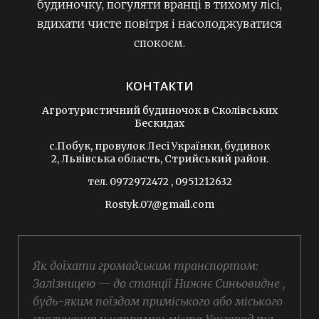
будиночку, погуляти вранці в тихому лісі,
вдихати чисте повітря і насолоджуватися
спокоєм.
КОНТАКТИ
Агротуристичний будиночок в Сколівських
Бескидах
c.Побук, провулок Лесі Українки, будинок
2, Львівська область, Стрийський район.
тел. 0972972472 , 0951212632
Rostyk.07@gmail.com
Як доїхати громадським транспортом:
Залізницею — до станції Нижнє Синьовидне ,
будь-яким поїздом приміського або міського
сполучення у напрямку міста Ужгород та