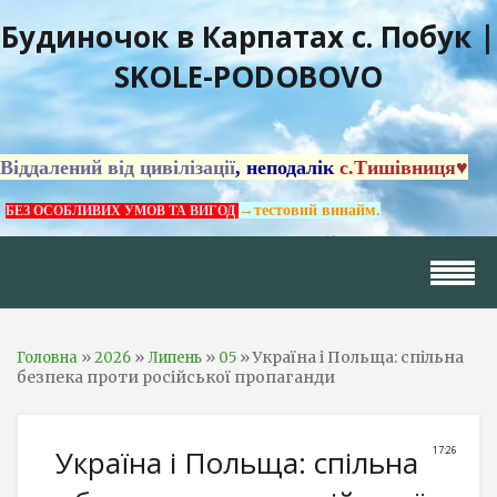
Будиночок в Карпатах с. Побук |
SKOLE-PODOBOVO
Віддалений від цивілізації
, неподалік
с.Тишівниця♥
→тестовий винайм.
БЕЗ ОСОБЛИВИХ УМОВ ТА ВИГОД
»
»
»
» Україна і Польща: спільна
Головна
2026
Липень
05
безпека проти російської пропаганди
Україна і Польща: спільна
17:26