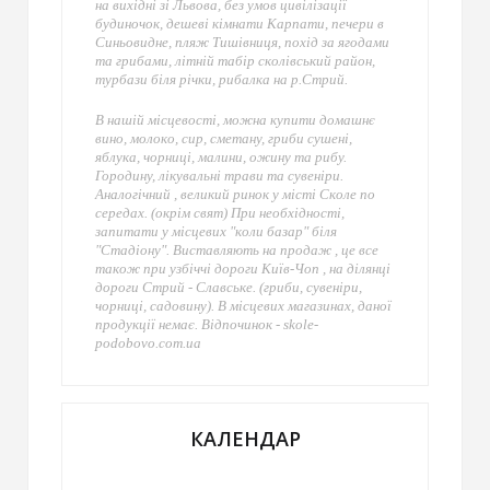
на вихідні зі Львова, без умов цивілізації
будиночок, дешеві кімнати Карпати, печери в
Синьовидне, пляж Тишівниця, похід за ягодами
та грибами, літній табір сколівський район,
турбази біля річки, рибалка на р.Стрий.
В нашій місцевості, можна купити домашнє
вино, молоко, сир, сметану, гриби сушені,
яблука, чорниці, малини, ожину та рибу.
Городину, лікувальні трави та сувеніри.
Аналогічний , великий ринок у місті Сколе по
середах. (окрім свят) При необхідності,
запитати у місцевих "коли базар" біля
"Стадіону". Виставляють на продаж , це все
також при узбіччі дороги Київ-Чоп , на ділянці
дороги Стрий - Славське. (гриби, сувеніри,
чорниці, садовину). В місцевих магазинах, даної
продукції немає. Відпочинок - skole-
podobovo.com.ua
КАЛЕНДАР