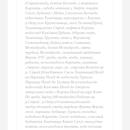
(Стрийський), кемпінг Бескиди, з наметом в
Карпати, садиба затишок у Андрія, піцерія
Сколе, будинок с.Побук, Сколівські Бескиди,
відпочинок Тишівниця, агротуризм, с.Корчин,
р.Опір,село Крушельниця, скелі Тустань(Урич),
Тишівниця річка Стрий, нафтуся Корчин,
водоспад Кам’янка/Дубина, діброва озеро,
Тишівниця, Труханів, лавка у Верхньому
Синьовидному, Бойки,готель Соняшник,
Межиброди, домик Межиброди, зняти
турбазу Межиброди, спортивний майданчик
Верхнє, РТС гриби, гриби, ягоди, чорниці,
рибалка, велосипедом в Карпати, каштани
,смереки ,туризм ,гори ,ліс ,струмок Кемпінг на
р. Стрий (біля Княжих Скель Тишівниця) Похід
на Парашку Похід до водоспаду Гуркало
Парашку Похід до Тустані Велосипедом до
водоспаду Кам’янка Похід до джерела
мінеральної води с.Корчин Похід на гору Ключ
По гриби Заріку (Межиброди) Рибалка на
р.Стрий - р.Опір,під ялинкою,едельвейс
табір,едельвейс,табір,турбази Франка Верхнє,
скелі, парашка, бубнище, Гуркало, колодка,
подобово Карпати, Сколе подобово, сільський
будиночок Тишівниця, Княжі Скелі, мала річка
кемпінг, велосипедом в тустань, куди поїхати