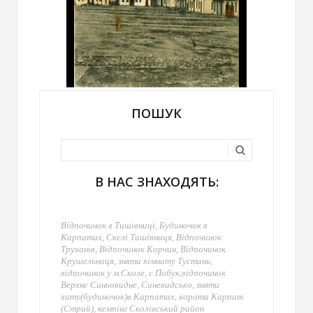
ПОШУК
В НАС ЗНАХОДЯТЬ:
Відпочинок в Тишівниці, Будиночок в
Карпатах, Скелі Тишівниця, Відпочинок
Труханів, Відпочинок Корчин, Відпочинок
Крушельниця, зняти кімнату Тустань,
відпочинок у м.Сколе, с.Побук,відпочинок
Верхнє Синьовидне, Синевидсько, зняти
хату(будиночок)в Карпатах, ворота Карпат
(Стрий), кемпінг Сколівський район