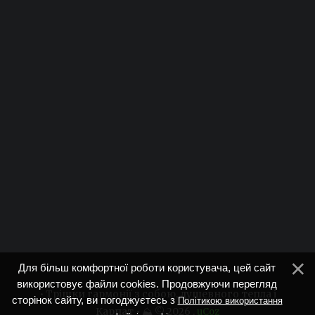
Для більш комфортної роботи користувача, цей сайт
використовує файли cookies. Продовжуючи перегляд
• Трішки гармонії з собою, душевного тепла і
сторінок сайту, ви погоджуєтесь з
Політикою використання
Карпат • ⛰ © 2026
.
uCoz