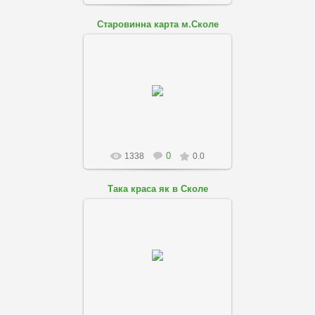
Старовинна карта м.Сколе
01.08.2018
skole-podobovo
0
1338
0.0
Така краса як в Сколе
01.08.2018
skole-podobovo