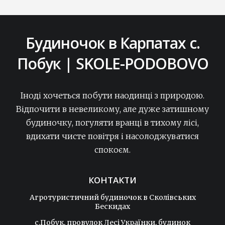
Будиночок в Карпатах с.
Побук | SKOLE-PODOBOVO
Іноді хочеться побути наодинці з природою.
Відпочити в невеликому, але дуже затишному
будиночку, погуляти вранці в тихому лісі,
вдихати чисте повітря і насолоджуватися
спокоєм.
КОНТАКТИ
Агротуристичний будиночок в Сколівських
Бескидах
c.Побук, провулок Лесі Українки, будинок