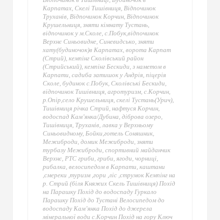
Карпатах, Скелі Тишівниця, Відпочинок
Труханів, Відпочинок Корчин, Відпочинок
Крушельниця, зняти кімнату Тустань,
відпочинок у м.Сколе, с.Побук,відпочинок
Верхнє Синьовидне, Синевидсько, зняти
хату(будиночок)в Карпатах, ворота Карпат
(Стрий), кемпінг Сколівський район
(Стрийський), кемпінг Бескиди, з наметом в
Карпати, садиба затишок у Андрія, піцерія
Сколе, будинок с.Побук, Сколівські Бескиди,
відпочинок Тишівниця, агротуризм, с.Корчин,
р.Опір,село Крушельниця, скелі Тустань(Урич),
Тишівниця річка Стрий, нафтуся Корчин,
водоспад Кам’янка/Дубина, діброва озеро,
Тишівниця, Труханів, лавка у Верхньому
Синьовидному, Бойки,готель Соняшник,
Межиброди, домик Межиброди, зняти
турбазу Межиброди, спортивний майданчик
Верхнє, РТС гриби, гриби, ягоди, чорниці,
рибалка, велосипедом в Карпати, каштани
,смереки ,туризм ,гори ,ліс ,струмок Кемпінг на
р. Стрий (біля Княжих Скель Тишівниця) Похід
на Парашку Похід до водоспаду Гуркало
Парашку Похід до Тустані Велосипедом до
водоспаду Кам’янка Похід до джерела
мінеральної води с.Корчин Похід на гору Ключ