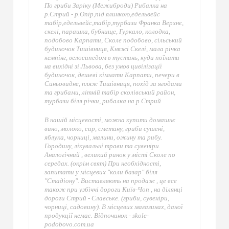
По гриби Заріку (Межиброди) Рибалка на
р.Стрий - р.Опір,під ялинкою,едельвейс
табір,едельвейс,табір,турбази Франка Верхнє,
скелі, парашка, бубнище, Гуркало, колодка,
подобово Карпати, Сколе подобово, сільський
будиночок Тишівниця, Княжі Скелі, мала річка
кемпінг, велосипедом в тустань, куди поїхати
на вихідні зі Львова, без умов цивілізації
будиночок, дешеві кімнати Карпати, печери в
Синьовидне, пляж Тишівниця, похід за ягодами
та грибами, літній табір сколівський район,
турбази біля річки, рибалка на р.Стрий.
В нашій місцевості, можна купити домашнє
вино, молоко, сир, сметану, гриби сушені,
яблука, чорниці, малини, ожину та рибу.
Городину, лікувальні трави та сувеніри.
Аналогічний , великий ринок у місті Сколе по
середах. (окрім свят) При необхідності,
запитати у місцевих "коли базар" біля
"Стадіону". Виставляють на продаж , це все
також при узбіччі дороги Київ-Чоп , на ділянці
дороги Стрий - Славське. (гриби, сувеніри,
чорниці, садовину). В місцевих магазинах, даної
продукції немає. Відпочинок - skole-
podobovo.com.ua