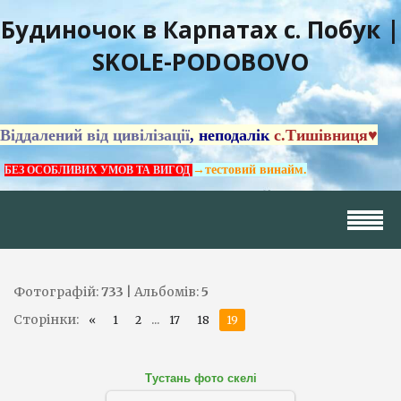
Будиночок в Карпатах с. Побук |
SKOLE-PODOBOVO
Віддалений від цивілізації
, неподалік
с.Тишівниця♥
→тестовий винайм.
БЕЗ ОСОБЛИВИХ УМОВ ТА ВИГОД
Фотографій:
733
| Альбомів:
5
Сторінки
:
...
«
1
2
17
18
19
Тустань фото скелі