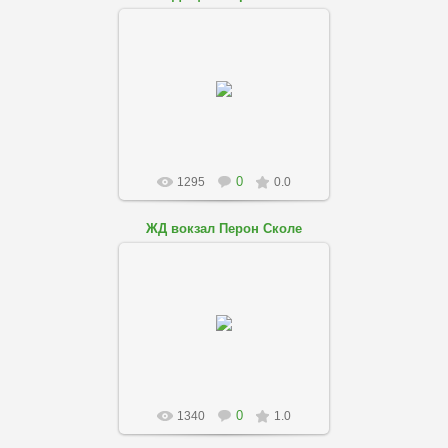
01.08.2018
skole-podobovo
0
1295
0.0
ЖД вокзал Перон Сколе
01.08.2018
skole-podobovo
0
1340
1.0