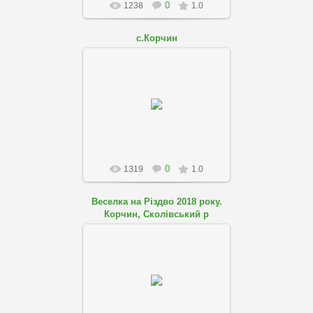
0
1238
1.0
с.Корчин
01.08.2018
skole-podobovo
0
1319
1.0
Веселка на Різдво 2018 року.
Корчин, Сколівський р
01.08.2018
skole-podobovo