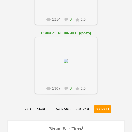
0
1214
1.0
Річка с.Тишівниця. (фото)
05.05.2018
skole-podobovo
0
1307
1.0
...
1-40
41-80
641-680
681-720
721-733
Вітаю Вас
,
Гість
!