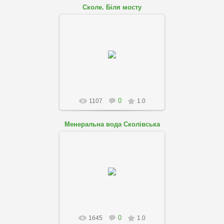
Сколе. Біля мосту
01.08.2018
skole-podobovo
0
1107
1.0
Менеральна вода Сколівська
01.08.2018
skole-podobovo
0
1645
1.0