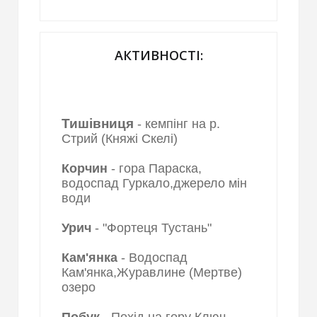
АКТИВНОСТІ:
Тишівниця
- кемпінг на р.
Стрий (Княжі Скелі)
Корчин
- гора Параска,
водоспад Гуркало,джерело мін
води
Урич
- "Фортеця Тустань"
Кам'янка
- Водоспад
Кам'янка,Журавлине (Мертве)
озеро