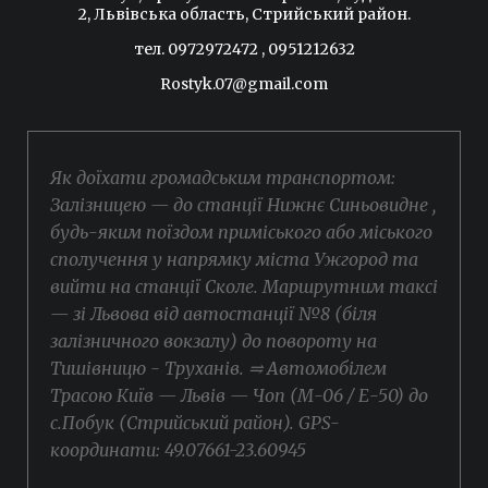
2, Львівська область, Стрийський район.
тел. 0972972472 , 0951212632
Rostyk.07@gmail.com
Як доїхати громадським транспортом:
Залізницею — до станції Нижнє Синьовидне ,
будь-яким поїздом приміського або міського
сполучення у напрямку міста Ужгород та
вийти на станції Сколе. Маршрутним таксі
— зі Львова від автостанції №8 (біля
залізничного вокзалу) до повороту на
Тишівницю - Труханів. ⥤ Автомобілем
Трасою Київ — Львів — Чоп (М-06 / Е-50) до
с.Побук (Стрийський район). GPS-
координати: 49.07661-23.60945