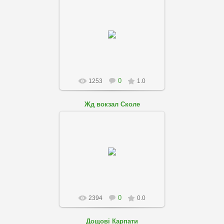
01.08.2018
skole-podobovo
0
1253
1.0
Жд вокзал Сколе
01.08.2018
skole-podobovo
0
2394
0.0
Дощові Карпати