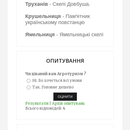
Труханів
- Скелі Довбуша.
Крушельниця
- Пам'ятник
українському повстанцю
Ямельниця
- Ямельницькі скелі
ОПИТУВАННЯ
Чи цікавий вам Агротуризм ?
Ні. Бо хочеться всі умови
Так. Головне дешево
Результати
|
Архів опитувань
Всього відповідей:
4