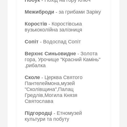
Побук
- Похід на гору Ключ
Межиброди
- за грибами Заріку
Коростів
- Коростівська
вузькоколійна залізниця
Сопіт
- Водоспад Сопіт
Верхнє Синьовидне
- Золота
гора, Урочище "Красний Камінь"
,рибалка
Сколе
- Церква Святого
Пантелеймона,музей
"Сколівщина",Палац
Гредлів,Могила Князя
Святослава
Підгородці
- Етномузей
культури та побуту