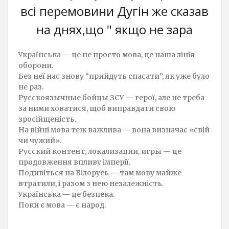
всі перемовини Дугін же сказав
на днях,що " якщо не зара
Українська — це не просто мова, це наша лінія
оборони.
Без неї нас знову “прийдуть спасати”, як уже було
не раз.
Русскоязычные бойцы ЗСУ — герої, але не треба
за ними ховатися, щоб виправдати свою
зросійщеність.
На війні мова теж важлива — вона визначає «свій
чи чужий».
Русский контент, локализации, игры — це
продовження впливу імперії.
Подивіться на Білорусь — там мову майже
втратили, і разом з нею незалежність.
Українська — це безпека.
Поки є мова — є народ.