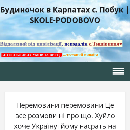
Будиночок в Карпатах с. Побук |
SKOLE-PODOBOVO
Віддалений від цивілізації
, неподалік
с.Тишівниця♥
→тестовий винайм.
БЕЗ ОСОБЛИВИХ УМОВ ТА ВИГОД
Перемовини перемовини Це
все розмови ні про що. Хуйло
хоче Українуі йому насрать на