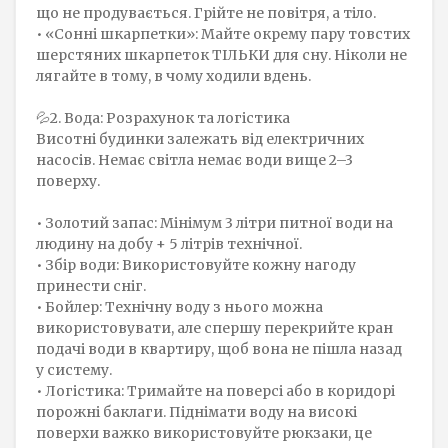
що не продувається. Грійте не повітря, а тіло.
• «Сонні шкарпетки»: Майте окрему пару товстих
шерстяних шкарпеток ТІЛЬКИ для сну. Ніколи не
лягайте в тому, в чому ходили вдень.
💦2. Вода: Розрахунок та логістика
Висотні будинки залежать від електричних
насосів. Немає світла немає води вище 2–3
поверху.
• Золотий запас: Мінімум 3 літри питної води на
людину на добу + 5 літрів технічної.
• Збір води: Використовуйте кожну нагоду
принести сніг.
• Бойлер: Технічну воду з нього можна
використовувати, але спершу перекрийте кран
подачі води в квартиру, щоб вона не пішла назад
у систему.
• Логістика: Тримайте на поверсі або в коридорі
порожні баклаги. Піднімати воду на високі
поверхи важко використовуйте рюкзаки, це