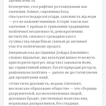
промисловість.
Безперечно, географічне розташування має
значення. Клімат, сировинна база,
сільськогосподарські угіддя, залежність від моря
— усе це важливі чинники. Історія також має
значення. У країнах із тривалими традиціями
політичної незалежності, демократичних
інститутів, сильного громадянського
суспільства люди більш схильні до активної
участі в політичному процесі.
Американська дослідниця Дейдра Дженнінгс
слушно відзначає, що культурні цінності можуть
прискорити прогрес людства і заважати йому,
що сприятливий клімат, багаті природні ресурси,
раціональна політика — далеко не достатні умови
для процвітання нації.
«Очистити духовність, мораль і інтелект,
московське образоване общество — это сборище
разрушителей, космополитичных людей,
духовных бродяг, умственных монгольских,
моральных развратников, бесстыдных