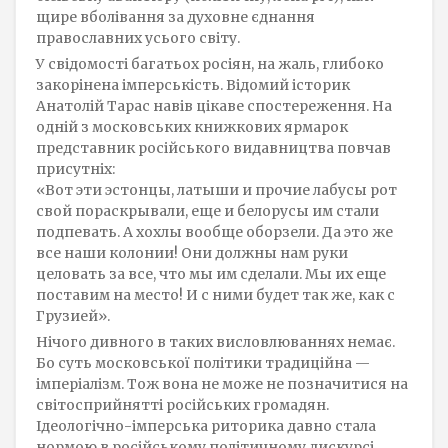
щире вболівання за духовне єднання
православних усього світу.
У свідомості багатьох росіян, на жаль, глибоко
закорінена імперськість. Відомий історик
Анатолій Тарас навів цікаве спостереження. На
одній з московських книжкових ярмарок
представник російського видавництва повчав
присутніх:
«Вот эти эстонцы, латыши и прочие лабусы рот
свой пораскрывали, еще и белорусы им стали
подпевать. А хохлы вообще оборзели. Да это же
все наши колонии! Они должны нам руки
целовать за все, что мы им сделали. Мы их еще
поставим на место! И с ними будет так же, как с
Грузией».
Нічого дивного в таких висловлюваннях немає.
Бо суть московської політики традиційна —
імперіалізм. Тож вона не може не позначитися на
світосприйнятті російських громадян.
Ідеологічно-імперська риторика давно стала
нормою в російському політичному дискурсі.