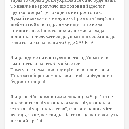
зараз то через 2 роки україна все одно буде наша"
То невже не зрозуміло що головний ідеолог
"руцкого міра" це говорить не просто так.
Думайте мізками а не дупою. Про який "мир2 ви
щебечите. Якщо гідру не знищити то вона
знищить нас. Іншого виходу не має. а влада
повинна прислухатися до українців особливо до
тих хто зараз на нолі а то буде ХАЛЕПА.
Якщо підемо на капітуляцію, то від України не
залишиться навіть 4-х областей.
Тому у нас немає вибору крім як оборонятися.
Поки ми обороняємось - ми живі, капітулюємо -
будемо знищені.
Якщо російськомовним мешканцям України не
подобається ні українська мова, ні українська
історія, ні українські герої, ні назви наших міст і
вулиць, то це, вочевидь, від того, що вони живуть
не своїй країні.