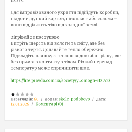
рятує.
Для імпровізованого укриття підійдуть коробки,
піддони, цупкий картон, пінопласт або солома –
вони відділяють тіло від холодної землі.
Зігрівайте поступово
Витріть шерсть від вологи та снігу, але без
різкого тертя. Додавайте тепло обережно.
Підкладіть пляшку з теплою водою або грілку, але
без прямого контакту з тілом. Різкий перепад
температур може спричинити шок.
https://life.pravda.com.ua/society/y...omogti-312572/
skole-podobovo
Переглядів:
60
Додав:
Дата:
Коментарі (0)
12.01.2026