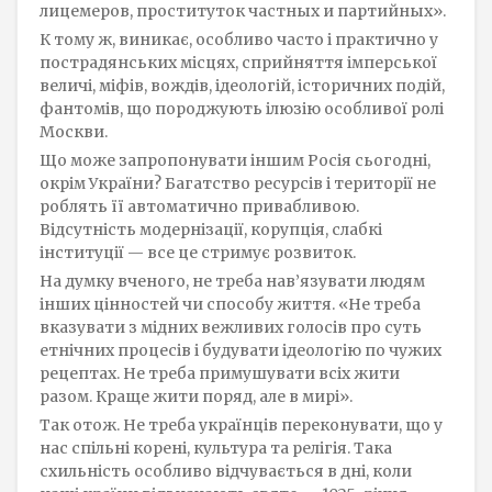
лицемеров, проституток частных и партийных».
К тому ж, виникає, особливо часто і практично у
пострадянських місцях, сприйняття імперської
величі, міфів, вождів, ідеологій, історичних подій,
фантомів, що породжують ілюзію особливої ролі
Москви.
Що може запропонувати іншим Росія сьогодні,
окрім України? Багатство ресурсів і території не
роблять її автоматично привабливою.
Відсутність модернізації, корупція, слабкі
інституції — все це стримує розвиток.
На думку вченого, не треба нав’язувати людям
інших цінностей чи способу життя. «Не треба
вказувати з мідних вежливих голосів про суть
етнічних процесів і будувати ідеологію по чужих
рецептах. Не треба примушувати всіх жити
разом. Краще жити поряд, але в мирі».
Так отож. Не треба українців переконувати, що у
нас спільні корені, культура та релігія. Така
схильність особливо відчувається в дні, коли