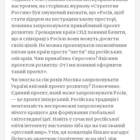
настроями, на сторінках журналу «Стратегия
России» був змушений визнати, що «Росія, щоб
стати лідером на пострадянському просторі,
повинна запропонувати привабливий проект
розвитку. Громадяни країн СНД повинні бачити,
що в співпраці з Росією вони можуть досягти
своїх цілей. Не можна пропонувати економічним
елітам цих країн просто “лягти” під російських
олігархів. Чим приваблює Євросоюз? Якісним
проектом розвитку. От і ми повинні оформити
такий проект».
Чи змогла за сім років Москва запропонувати
Україні якісний проект розвитку? Помовчимо.
Єдиний проект, який може запропонувати Росія,
— це проект імперський. Російська традиція і
ментальність неспроможні запропонувати
нічого кращого для формування глобальної
світоглядної ідеї. Навіть у сучасної російської
еліти інтелекту вистачило хіба що на так званий
«русский мир». Утім, ця концепція більше нагадує
бісівську авантюру (політичну, ясна річ), ніж