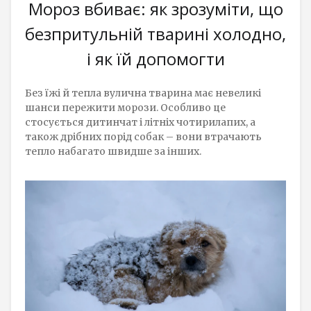
Мороз вбиває: як зрозуміти, що
безпритульній тварині холодно,
і як їй допомогти
Без їжі й тепла вулична тварина має невеликі
шанси пережити морози. Особливо це
стосується дитинчат і літніх чотирилапих, а
також дрібних порід собак – вони втрачають
тепло набагато швидше за інших.