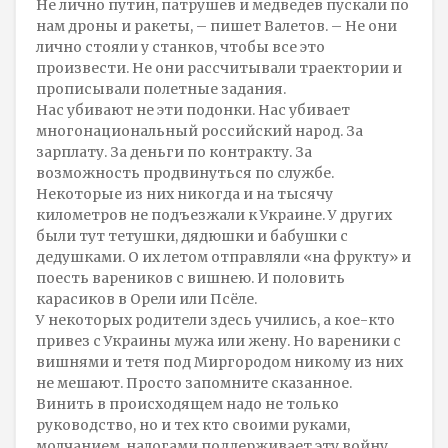
Не лично путин, патрушев и медведев пускали по
нам дроны и ракеты, – пишет Валетов. – Не они
лично стояли у станков, чтобы все это
произвести. Не они рассчитывали траектории и
прописывали полетные задания.
Нас убивают не эти подонки. Нас убивает
многонациональный российский народ. За
зарплату. За деньги по контракту. За
возможность продвинуться по службе.
Некоторые из них никогда и на тысячу
километров не подъезжали к Украине. У других
были тут тетушки, дядюшки и бабушки с
дедушками. О их летом отправляли «на фрукту» и
поесть вареников с вишнею. И половить
карасиков в Орели или Псёле.
У некоторых родители здесь учились, а кое-кто
привез с Украины мужа или жену. Но вареники с
вишнями и тетя под Миргородом никому из них
не мешают. Просто запомните сказанное.
Винить в происходящем надо не только
руководство, но и тех кто своими руками,
молчанием, налогами поддерживает эту войну.