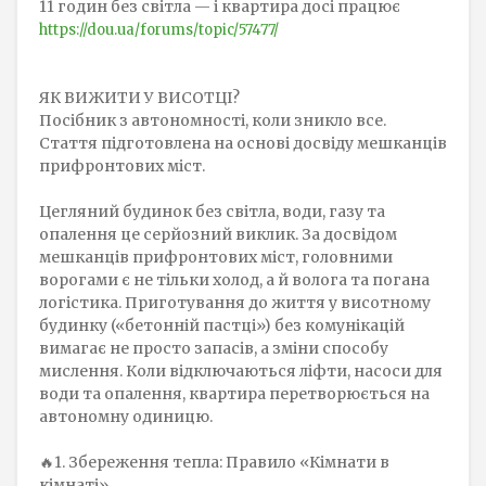
11 годин без світла — і квартира досі працює
https://dou.ua/forums/topic/57477/
ЯК ВИЖИТИ У ВИСОТЦІ?
Посібник з автономності, коли зникло все.
Стаття підготовлена на основі досвіду мешканців
прифронтових міст.
Цегляний будинок без світла, води, газу та
опалення це серйозний виклик. За досвідом
мешканців прифронтових міст, головними
ворогами є не тільки холод, а й волога та погана
логістика. Приготування до життя у висотному
будинку («бетонній пастці») без комунікацій
вимагає не просто запасів, а зміни способу
мислення. Коли відключаються ліфти, насоси для
води та опалення, квартира перетворюється на
автономну одиницю.
🔥1. Збереження тепла: Правило «Кімнати в
кімнаті»