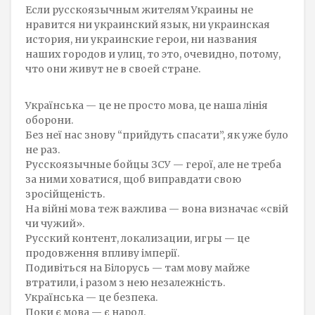
Если русскоязычным жителям Украины не
нравится ни украинский язык, ни украинская
история, ни украинские герои, ни названия
наших городов и улиц, то это, очевидно, потому,
что они живут не в своей стране.
Українська — це не просто мова, це наша лінія
оборони.
Без неї нас знову “прийдуть спасати”, як уже було
не раз.
Русскоязычные бойцы ЗСУ — герої, але не треба
за ними ховатися, щоб виправдати свою
зросійщеність.
На війні мова теж важлива — вона визначає «свій
чи чужий».
Русский контент, локализации, игры — це
продовження впливу імперії.
Подивіться на Білорусь — там мову майже
втратили, і разом з нею незалежність.
Українська — це безпека.
Поки є мова — є народ.