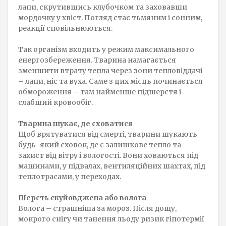
лапи, скрутившись клубочком та заховавши
мордочку у хвіст. Погляд стає тьмяним і сонним,
реакції сповільнюються.
Так організм входить у режим максимального
енергозбереження. Тварина намагається
зменшити втрату тепла через зони тепловіддачі
– лапи, ніс та вуха. Саме з цих місць починається
обмороження – там найменше підшерстя і
слабший кровообіг.
Тварина шукає, де сховатися
Щоб врятуватися від смерті, тварини шукають
будь-який сховок, де є залишкове тепло та
захист від вітру і вологості. Вони ховаються під
машинами, у підвалах, вентиляційних шахтах, під
теплотрасами, у переходах.
Шерсть скуйовджена або волога
Волога – страшніша за мороз. Після дощу,
мокрого снігу чи танення льоду ризик гіпотермії