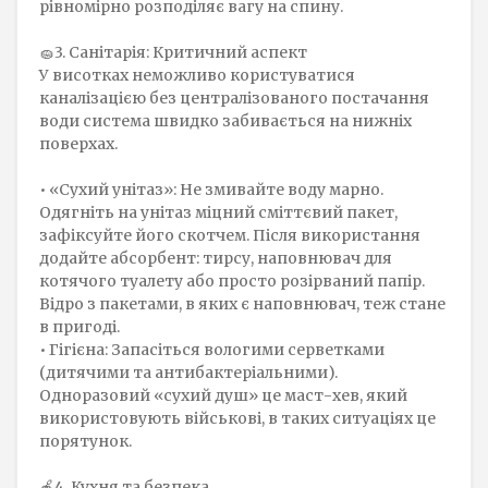
рівномірно розподіляє вагу на спину.
🧽3. Санітарія: Критичний аспект
У висотках неможливо користуватися
каналізацією без централізованого постачання
води система швидко забивається на нижніх
поверхах.
• «Сухий унітаз»: Не змивайте воду марно.
Одягніть на унітаз міцний сміттєвий пакет,
зафіксуйте його скотчем. Після використання
додайте абсорбент: тирсу, наповнювач для
котячого туалету або просто розірваний папір.
Відро з пакетами, в яких є наповнювач, теж стане
в пригоді.
• Гігієна: Запасіться вологими серветками
(дитячими та антибактеріальними).
Одноразовий «сухий душ» це маст-хев, який
використовують військові, в таких ситуаціях це
порятунок.
🍎4. Кухня та безпека.