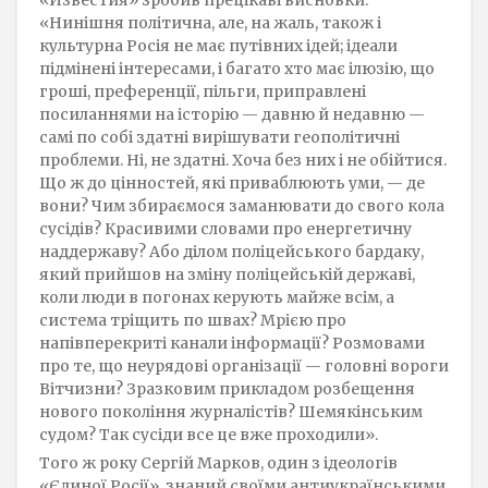
«Известия» зробив прецікаві висновки:
«Нинішня політична, але, на жаль, також і
культурна Росія не має путівних ідей; ідеали
підмінені інтересами, і багато хто має ілюзію, що
гроші, преференції, пільги, приправлені
посиланнями на історію — давню й недавню —
самі по собі здатні вирішувати геополітичні
проблеми. Ні, не здатні. Хоча без них і не обійтися.
Що ж до цінностей, які приваблюють уми, — де
вони? Чим збираємося заманювати до свого кола
сусідів? Красивими словами про енергетичну
наддержаву? Або ділом поліцейського бардаку,
який прийшов на зміну поліцейській державі,
коли люди в погонах керують майже всім, а
система тріщить по швах? Мрією про
напівперекриті канали інформації? Розмовами
про те, що неурядові організації — головні вороги
Вітчизни? Зразковим прикладом розбещення
нового покоління журналістів? Шемякінським
судом? Так сусіди все це вже проходили».
Того ж року Сергій Марков, один з ідеологів
«Єдиної Росії», знаний своїми антиукраїнськими