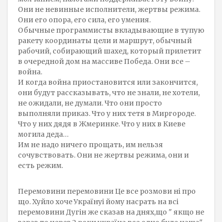
Они не невинные исполнители, жертвы режима.
Они его опора, его сила, его умения.
Обычные программисты вкладывающие в тупую
ракету координаты цели и маршрут, обычный
рабочий, собирающий шахед, который прилетит
в очередной дом на массиве Победа. Они все –
война.
И когда война приостановится или закончится,
они будут рассказывать, что не знали, не хотели,
не ожидали, не думали. Что они просто
выполняли приказ. Что у них тетя в Миргороде.
Что у них дядя в Жмеринке. Что у них в Киеве
могила деда…
Им не надо ничего прощать, им нельзя
сочувствовать. Они не жертвы режима, они и
есть режим.
Перемовини перемовини Це все розмови ні про
що. Хуйло хоче Українуі йому насрать на всі
перемовини Дугін же сказав на днях,що " якщо не