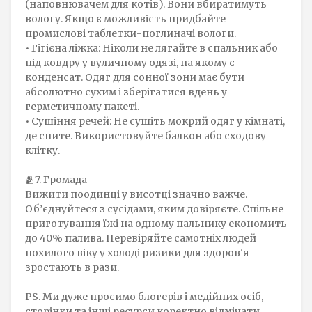
(наповнювачем для котів). Вони вбиратимуть
вологу. Якщо є можливість придбайте
промислові таблетки-поглиначі вологи.
• Гігієна ліжка: Ніколи не лягайте в спальник або
під ковдру у вуличному одязі, на якому є
конденсат. Одяг для сонної зони має бути
абсолютно сухим і зберігатися вдень у
герметичному пакеті.
• Сушіння речей: Не сушіть мокрий одяг у кімнаті,
де спите. Використовуйте балкон або сходову
клітку.
🫂7. Громада
Вижити поодинці у висотці значно важче.
Об’єднуйтеся з сусідами, яким довіряєте. Спільне
приготування їжі на одному пальнику економить
до 40% палива. Перевіряйте самотніх людей
похилого віку у холоді ризики для здоров'я
зростають в рази.
PS. Ми дуже просимо блогерів і медійних осіб,
сторінки та інші ресурси коректно відмічати