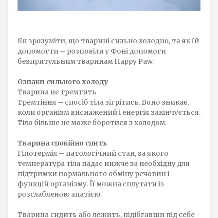
Як зрозуміти, що тварині сильно холодно, та як їй
допомогти – розповіли у Фоні допомоги
безпритульним тваринам Happy Paw.
Ознаки сильного холоду
Тварина не тремтить
Тремтіння – спосіб тіла зігрітись. Воно зникає,
коли організм виснажений і енергія закінчується.
Тіло більше не може боротися з холодом.
Тварина спокійно спить
Гіпотермія – патологічний стан, за якого
температура тіла падає нижче за необхідну для
підтримки нормального обміну речовин і
функцій організму. Її можна сплутати із
розслабленою апатією.
Тварина сидить або лежить, підібгавши під себе