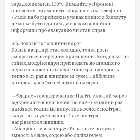
зарядженими на 100%. Вимкніть усі фонові
оновлення та зменште яскравість на телефоні.
• Радіо на батарейках: В умовах повного блекауту
це може бути єдиним джерелом офіційної
інформації про евакуацію чи стан справ.
☀️6. Вологість головний ворог
Коли в квартирі стає холодно, точка роси
зміщується всередину приміщення. Конденсат на
стінах, мокрі ковдри призводять до швидкого
переохолодження (вологе повітря проводить
тепло в 25 разів швидше за сухе). Найбільша
помилка заклеїти всі щілини наглухо.
• «Ударне» провітрювання: Навіть у лютий мороз
відкривайте вікна повністю на 2–3 хвилини раз
на кілька годин. Це випустить вологе повітря і
запустить сухе з вулиці. Сухе повітря
нагрівається швидше.
• Абсорбенти власноруч: Розставте по кутах
ємності з сіллю, содою або силікагелем