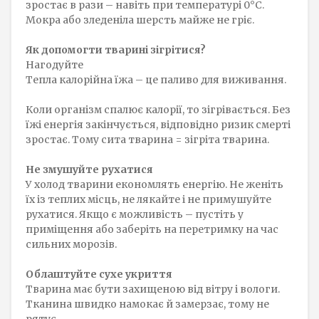
зростає в рази – навіть при температурі 0°C.
Мокра або зледеніла шерсть майже не гріє.
Як допомогти тварині зігрітися?
Нагодуйте
Тепла калорійна їжа – це паливо для виживання.
Коли організм спалює калорії, то зігрівається. Без
їжі енергія закінчується, відповідно ризик смерті
зростає. Тому сита тварина = зігріта тварина.
Не змушуйте рухатися
У холод тварини економлять енергію. Не женіть
їх із теплих місць, не лякайте і не примушуйте
рухатися. Якщо є можливість – пустіть у
приміщення або заберіть на перетримку на час
сильних морозів.
Облаштуйте сухе укриття
Тварина має бути захищеною від вітру і вологи.
Тканина швидко намокає й замерзає, тому не