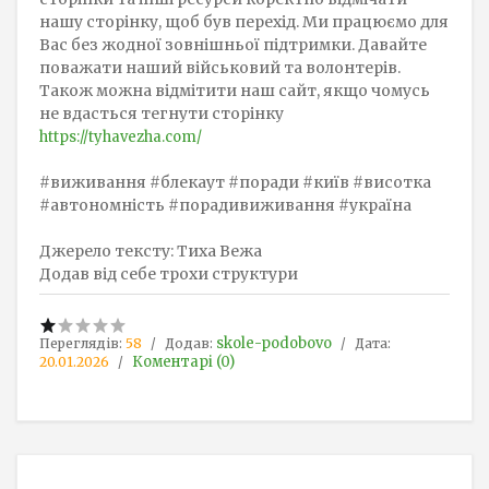
нашу сторінку, щоб був перехід. Ми працюємо для
Вас без жодної зовнішньої підтримки. Давайте
поважати наший військовий та волонтерів.
Також можна відмітити наш сайт, якщо чомусь
не вдасться тегнути сторінку
https://tyhavezha.com/
#виживання #блекаут #поради #київ #висотка
#автономність #порадивиживання #україна
Джерело тексту: Тиха Вежа
Додав від себе трохи структури
skole-podobovo
Переглядів:
58
Додав:
Дата:
Коментарі (0)
20.01.2026