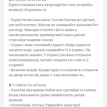
Приготування їжі у квартирі без газу потребує
великої обережності.
• Туристичні пальники: Газові балони це зручно,
але небезпечно. Ніколи не залишайте пальник без
нагляду. Використовуйте його лише в
провітрюваному приміщенні (через ризик
отруєння чадним газом).
• Термос ваш головний гаджет: Якщо вдалося
нагріти воду, одразу заливайте її в термос. Це
економить паливо. У термосі можна готувати
каші (наприклад, гречка «вариться» там за 2
години).
• Вулична кухня: Краще пристосуватися готувати
на дворі на вогні, якщо є така можливість.
🔋5. Світло та зв'язок
• Налобні ліхтарики: Набагато зручніші за свічки.
Вони звільняють руки і мінімізують ризик
пожежі.
• Powerbank-гігієна: Тримайте пристрої