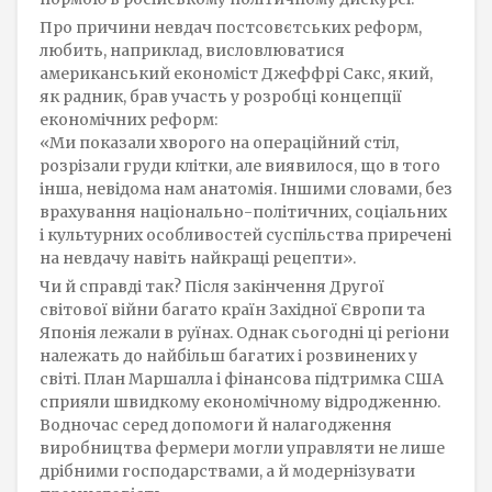
Про причини невдач постсовєтських реформ,
любить, наприклад, висловлюватися
американський економіст Джеффрі Сакс, який,
як радник, брав участь у розробці концепції
економічних реформ:
«Ми показали хворого на операційний стіл,
розрізали груди клітки, але виявилося, що в того
інша, невідома нам анатомія. Іншими словами, без
врахування національно-політичних, соціальних
і культурних особливостей суспільства приречені
на невдачу навіть найкращі рецепти».
Чи й справді так? Після закінчення Другої
світової війни багато країн Західної Європи та
Японія лежали в руїнах. Однак сьогодні ці регіони
належать до найбільш багатих і розвинених у
світі. План Маршалла і фінансова підтримка США
сприяли швидкому економічному відродженню.
Водночас серед допомоги й налагодження
виробництва фермери могли управляти не лише
дрібними господарствами, а й модернізувати