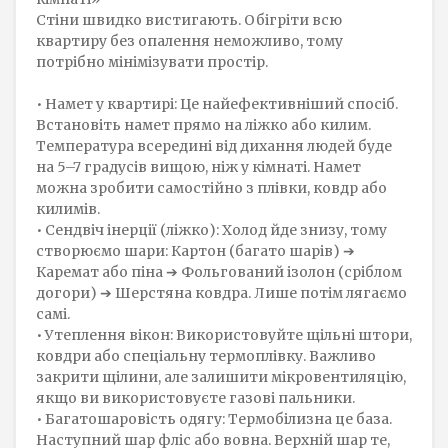
Стіни швидко вистигають. Обігріти всю
квартиру без опалення неможливо, тому
потрібно мінімізувати простір.
• Намет у квартирі: Це найефективніший спосіб.
Встановіть намет прямо на ліжко або килим.
Температура всередині від дихання людей буде
на 5–7 градусів вищою, ніж у кімнаті. Намет
можна зробити самостійно з плівки, ковдр або
килимів.
• Сендвіч інерції (ліжко): Холод йде знизу, тому
створюємо шари: Картон (багато шарів) ➔
Каремат або піна ➔ Фольгований ізолон (сріблом
догори) ➔ Шерстяна ковдра. Лише потім лягаємо
самі.
• Утеплення вікон: Використовуйте щільні штори,
ковдри або спеціальну термоплівку. Важливо
закрити щілини, але залишити мікровентиляцію,
якщо ви використовуєте газові пальники.
• Багатошаровість одягу: Термобілизна це база.
Наступний шар фліс або вовна. Верхній шар те,