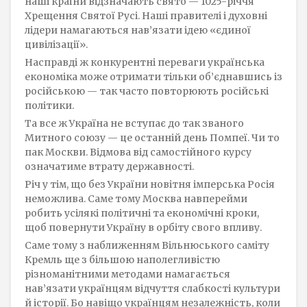
наші країни відзначають свято — 1025-річчя
Хрещення Святої Русі. Наші правителі і духовні
лідери намагаються нав’язати ідею «єдиної
цивілізації».
Насправді ж конкурентні переваги українська
економіка може отримати тільки об’єднавшись із
російською — так часто повторюють російські
політики.
Та все ж Україна не вступає до так званого
Митного союзу — це останній день Помпеї. Чи то
пак Москви. Відмова від самостійного курсу
означатиме втрату державності.
Річ у тім, що без України новітня імперська Росія
неможлива. Саме тому Москва навперейми
робить усілякі політичні та економічні кроки,
щоб повернути Україну в орбіту свого впливу.
Саме тому з наближенням Вільнюського саміту
Кремль ще з більшою наполегливістю
різноманітними методами намагається
нав’язати українцям відчуття слабкості культури
й історії. Бо навіщо українцям незалежність, коли